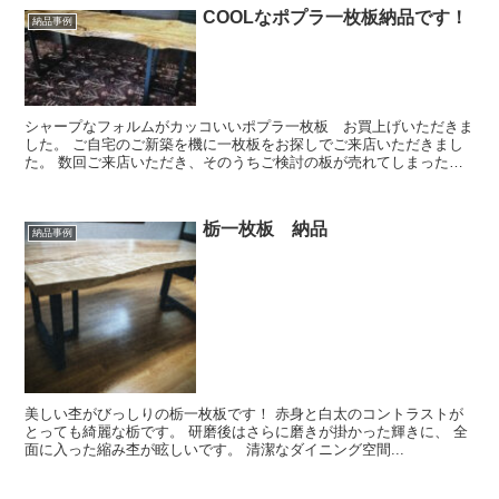
COOLなポプラ一枚板納品です！
納品事例
シャープなフォルムがカッコいいポプラ一枚板 お買上げいただきま
した。 ご自宅のご新築を機に一枚板をお探しでご来店いただきまし
た。 数回ご来店いただき、そのうちご検討の板が売れてしまったり
と・・・・でもずっと気になっ...
栃一枚板 納品
納品事例
美しい杢がびっしりの栃一枚板です！ 赤身と白太のコントラストが
とっても綺麗な栃です。 研磨後はさらに磨きが掛かった輝きに、 全
面に入った縮み杢が眩しいです。 清潔なダイニング空間...