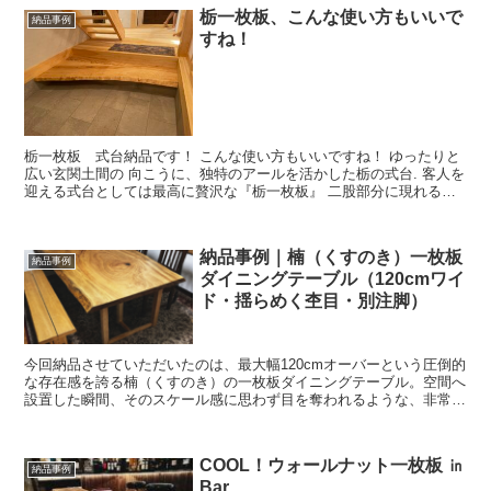
栃一枚板、こんな使い方もいいで
納品事例
すね！
栃一枚板 式台納品です！ こんな使い方もいいですね！ ゆったりと
広い玄関土間の 向こうに、独特のアールを活かした栃の式台. 客人を
迎える式台としては最高に贅沢な『栃一枚板』 二股部分に現れる
『サバ杢』が美しい栃一枚...
納品事例｜楠（くすのき）一枚板
納品事例
ダイニングテーブル（120cmワイ
ド・揺らめく杢目・別注脚）
今回納品させていただいたのは、最大幅120cmオーバーという圧倒的
な存在感を誇る楠（くすのき）の一枚板ダイニングテーブル。空間へ
設置した瞬間、そのスケール感に思わず目を奪われるような、非常に
迫力ある一枚でした。 一般的なダイ...
COOL！ウォールナット一枚板 ㏌
納品事例
Bar