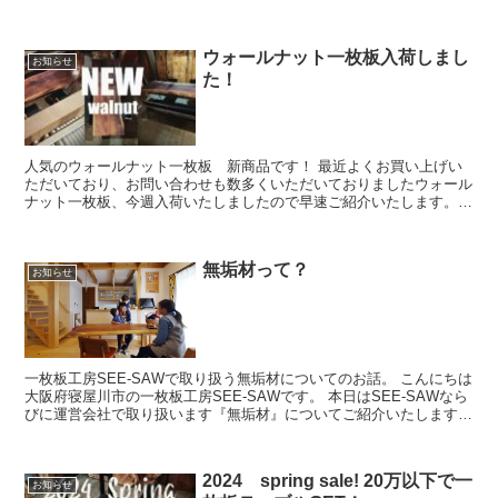
遠くからでも C...
ウォールナット一枚板入荷しまし
お知らせ
た！
人気のウォールナット一枚板 新商品です！ 最近よくお買い上げい
ただいており、お問い合わせも数多くいただいておりましたウォール
ナット一枚板、今週入荷いたしましたので早速ご紹介いたします。４
枚入ったのですが残りは数日中にＵＰしますッ（ク...
無垢材って？
お知らせ
一枚板工房SEE-SAWで取り扱う無垢材についてのお話。 こんにちは
大阪府寝屋川市の一枚板工房SEE-SAWです。 本日はSEE-SAWなら
びに運営会社で取り扱います『無垢材』についてご紹介いたします。
『無垢』...
2024 spring sale! 20万以下で一
お知らせ