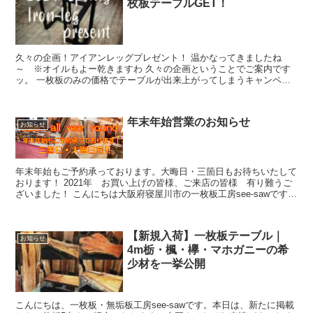
枚板テーブルGET！
久々の企画！アイアンレッグプレゼント！ 温かなってきましたね
～ ※オイルもよー乾きますわ 久々の企画ということでご案内です
ッ。 一枚板のみの価格でテーブルが出来上がってしまうキャンペー
ン。当店指定アイアンレッグを...
年末年始営業のお知らせ
お知らせ
年末年始もご予約承っております。大晦日・三箇日もお待ちいたして
おります！ 2021年 お買い上げの皆様、ご来店の皆様 有り難うご
ざいました！ こんにちは大阪府寝屋川市の一枚板工房see-sawです。
今年も一枚板工房se...
【新規入荷】一枚板テーブル｜
お知らせ
4m栃・楓・欅・マホガニーの希
少材を一挙公開
こんにちは、一枚板・無垢板工房see-sawです。本日は、新たに掲載