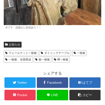
ポプラ 品揃えに自信あり！！
お知らせ
ウォールナット一枚板
ダイニングテーブル
一枚板
一枚板 全国発送
栃一枚板
欅一枚板
シェアする
Twitter
Facebook
はてブ
Pocket
LINE
コピー