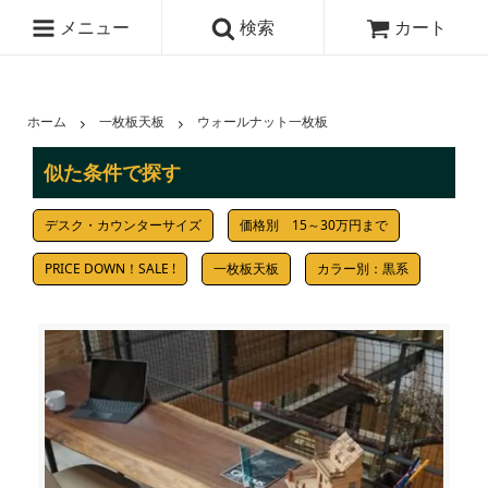
メニュー
検索
カート
ホーム
一枚板天板
ウォールナット一枚板
似た条件で探す
デスク・カウンターサイズ
価格別 15～30万円まで
PRICE DOWN！SALE !
一枚板天板
カラー別：黒系