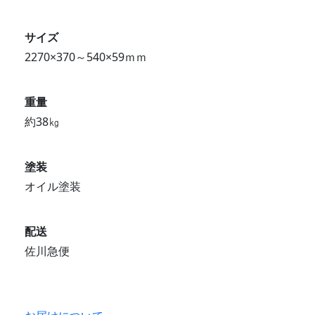
サイズ
2270×370～540×59ｍｍ
重量
約38㎏
塗装
オイル塗装
配送
佐川急便