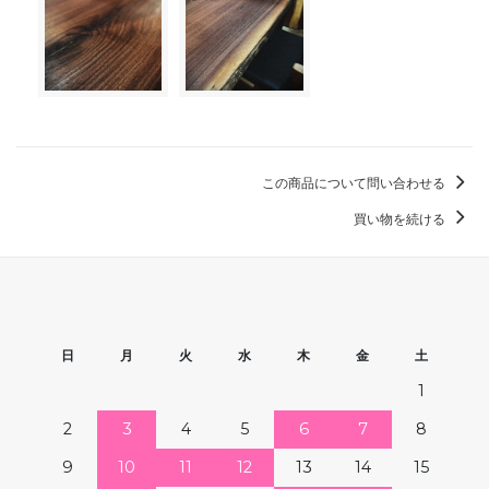
この商品について問い合わせる
買い物を続ける
日
月
火
水
木
金
土
1
2
3
4
5
6
7
8
9
10
11
12
13
14
15