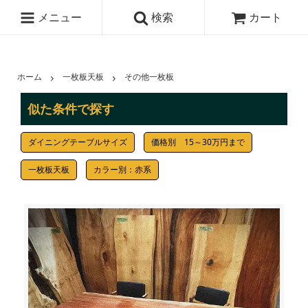
メニュー
検索
カート
ホーム
一枚板天板
その他一枚板
似た条件で探す
ダイニングテーブルサイズ
価格別 15～30万円まで
一枚板天板
カラー別：赤系