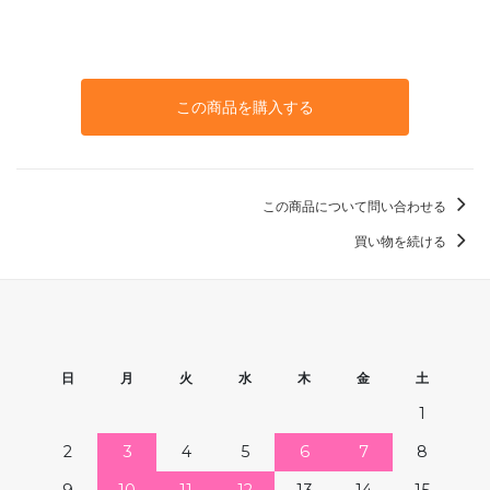
この商品を購入する
この商品について問い合わせる
買い物を続ける
日
月
火
水
木
金
土
1
2
3
4
5
6
7
8
9
10
11
12
13
14
15