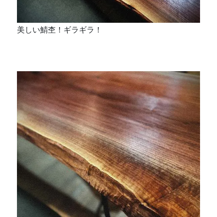
美しい鯖杢！ギラギラ！