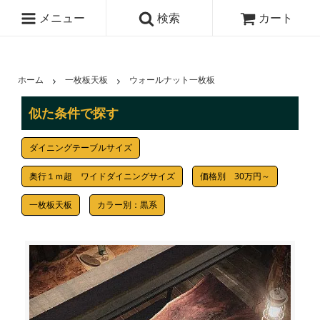
メニュー
検索
カート
ホーム
一枚板天板
ウォールナット一枚板
似た条件で探す
ダイニングテーブルサイズ
奥行１ｍ超 ワイドダイニングサイズ
価格別 30万円～
一枚板天板
カラー別：黒系