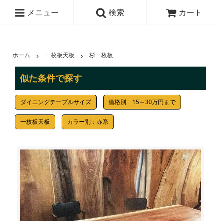
メニュー
検索
カート
ホーム
一枚板天板
杉一枚板
似た条件で探す
ダイニングテーブルサイズ
価格別 15～30万円まで
一枚板天板
カラー別：赤系