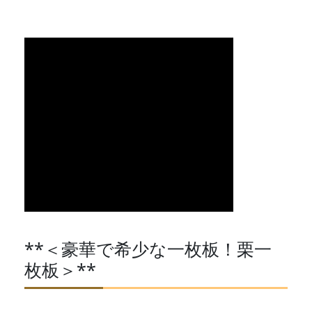
**＜豪華で希少な一枚板！栗一
枚板＞**