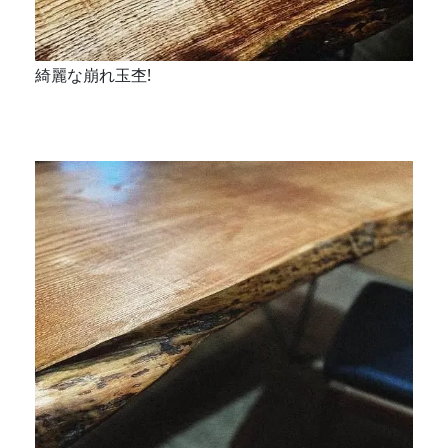
綺麗な崩れ玉杢!