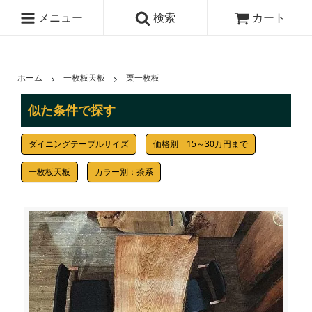
メニュー
検索
カート
ホーム
一枚板天板
栗一枚板
似た条件で探す
ダイニングテーブルサイズ
価格別 15～30万円まで
一枚板天板
カラー別：茶系