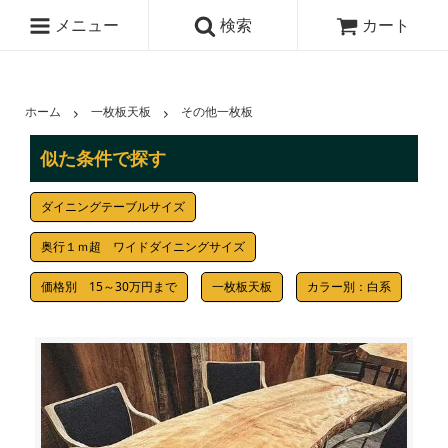
メニュー
検索
カート
ホーム
一枚板天板
その他一枚板
似た条件で探す
ダイニングテーブルサイズ
奥行１ｍ超 ワイドダイニングサイズ
価格別 15～30万円まで
一枚板天板
カラー別：白系