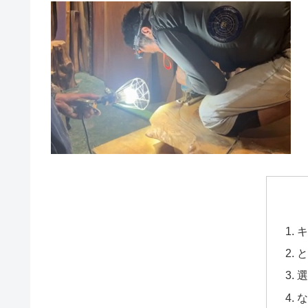
キ
と
選
な