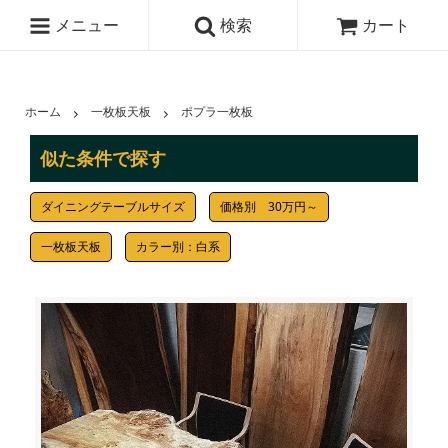
メニュー
検索
カート
ホーム
一枚板天板
ポプラ一枚板
似た条件で探す
ダイニングテーブルサイズ
価格別 30万円～
一枚板天板
カラー別：白系