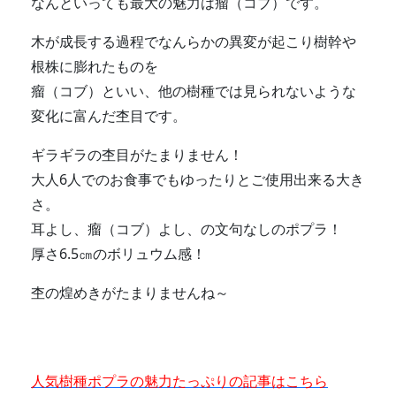
なんといっても最大の魅力は瘤（コブ）です。
木が成長する過程でなんらかの異変が起こり樹幹や
根株に膨れたものを
瘤（コブ）といい、他の樹種では見られないような
変化に富んだ杢目です。
ギラギラの杢目がたまりません！
大人6人でのお食事でもゆったりとご使用出来る大き
さ。
耳よし、瘤（コブ）よし、の文句なしのポプラ！
厚さ6.5㎝のボリュウム感！
杢の煌めきがたまりませんね～
人気樹種ポプラの魅力たっぷりの記事はこちら