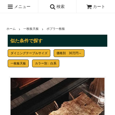
メニュー
検索
カート
ホーム
一枚板天板
ポプラ一枚板
似た条件で探す
ダイニングテーブルサイズ
価格別 30万円～
一枚板天板
カラー別：白系