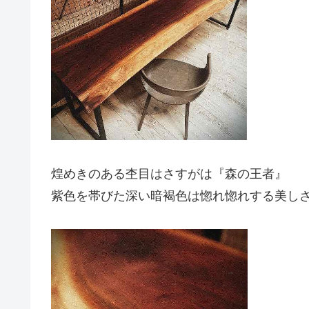
煌めきのある杢目はさすがは『森の王者』
紫色を帯びた深い暗褐色は惚れ惚れする美し