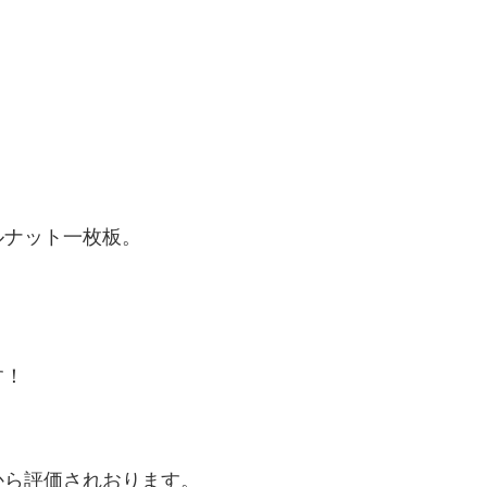
ルナット一枚板。
す！
から評価されおります。